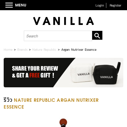
Login
Register
Home
>
Brands
>
Nature Republic
>
Argan Nutrixer Essence
รีวิว
NATURE REPUBLIC ARGAN NUTRIXER
ESSENCE