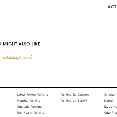
ACTI
 MIGHT ALSO LIKE
*ยังไม่มีข้อมูลในส่วนนี้
Latest Review Ranking
Ranking By Category
Oriental 
Monthly Ranking
Ranking by Benefit
L'oreal
Quarterly Ranking
Etude H
Half Yearly Ranking
Cute Pre