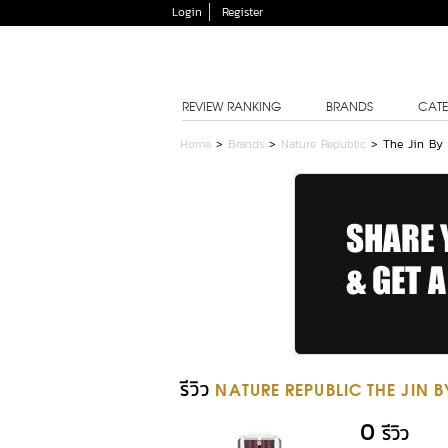
Login
Register
REVIEW RANKING
BRANDS
CATE
Home
>
Brands
>
Nature Republic
>
The Jin By 
รีวิว
NATURE REPUBLIC THE JIN B
0
รีวิว