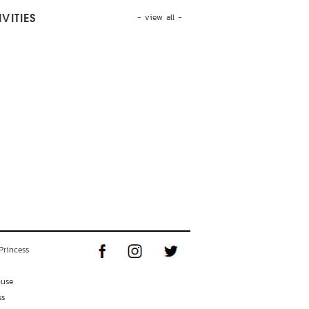
- view all -
VITIES
Princess
ouse
ss