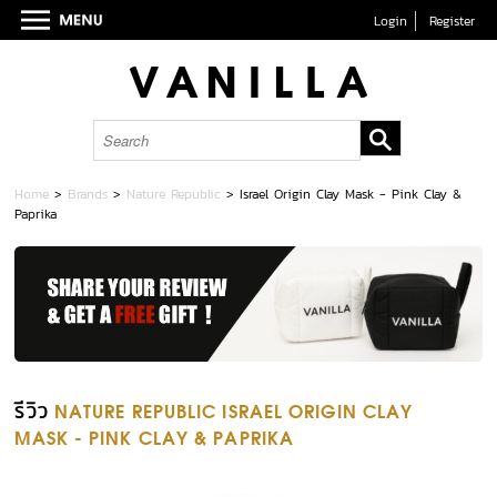
Login
Register
Home
>
Brands
>
Nature Republic
>
Israel Origin Clay Mask - Pink Clay &
Paprika
รีวิว
NATURE REPUBLIC ISRAEL ORIGIN CLAY
MASK - PINK CLAY & PAPRIKA