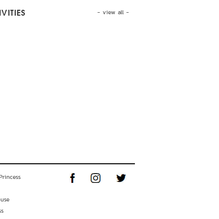
- view all -
VITIES
Princess
ouse
ss