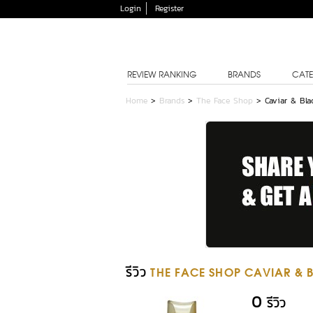
Login
Register
REVIEW RANKING
BRANDS
CATE
Home
>
Brands
>
The Face Shop
>
Caviar & Bla
รีวิว
THE FACE SHOP CAVIAR & B
0
รีวิว