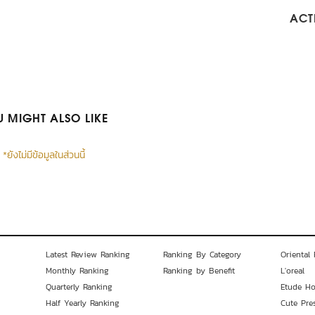
ACTI
 MIGHT ALSO LIKE
*ยังไม่มีข้อมูลในส่วนนี้
Latest Review Ranking
Ranking By Category
Oriental 
Monthly Ranking
Ranking by Benefit
L'oreal
Quarterly Ranking
Etude H
Half Yearly Ranking
Cute Pre