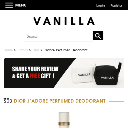
Login
Register
Home
>
Brands
>
Dior
>
J'adore Perfumed Deodorant
รีวิว
DIOR J'ADORE PERFUMED DEODORANT