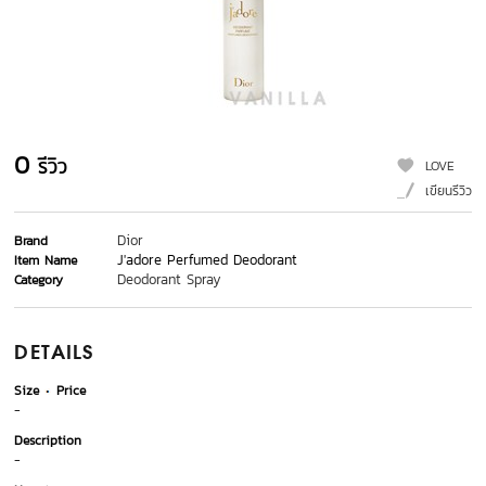
0
รีวิว
LOVE
เขียนรีวิว
Dior
Brand
J'adore Perfumed Deodorant
Item Name
Deodorant Spray
Category
DETAILS
Size
Price
-
Description
-