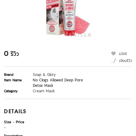
0
รีวิว
LOVE
เขียนรีวิว
Soap & Glory
Brand
No Clogs Allowed Deep Pore
Item Name
Detox Mask
Cream Mask
Category
DETAILS
Size
Price
-