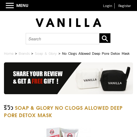
Login
Register
Home
>
Brands
>
Soap & Glory
>
No Clogs Allowed Deep Pore Detox Mask
รีวิว
SOAP & GLORY NO CLOGS ALLOWED DEEP
PORE DETOX MASK