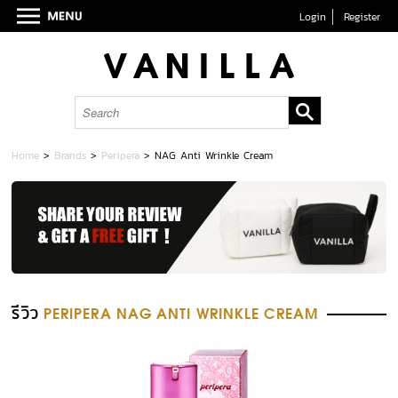
Login
Register
Home
>
Brands
>
Peripera
>
NAG Anti Wrinkle Cream
รีวิว
PERIPERA NAG ANTI WRINKLE CREAM