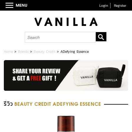
Login
Register
Home
>
Brands
>
Beauty Credit
>
ADefying Essence
รีวิว
BEAUTY CREDIT ADEFYING ESSENCE