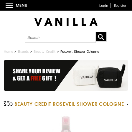
Login
Register
Home
>
Brands
>
Beauty Credit
>
Roseveil Shower Cologne
รีวิว
BEAUTY CREDIT ROSEVEIL SHOWER COLOGNE