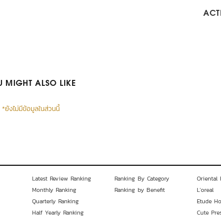
ACTI
 MIGHT ALSO LIKE
*ยังไม่มีข้อมูลในส่วนนี้
Latest Review Ranking
Ranking By Category
Oriental 
Monthly Ranking
Ranking by Benefit
L'oreal
Quarterly Ranking
Etude H
Half Yearly Ranking
Cute Pre