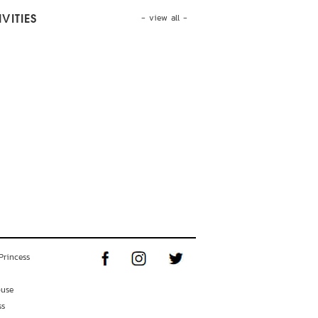
- view all -
VITIES
Princess
ouse
ss