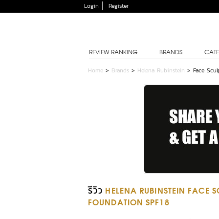
Login
Register
REVIEW RANKING
BRANDS
CATE
Home
>
Brands
>
Helena Rubinstein
>
Face Scul
รีวิว
HELENA RUBINSTEIN FACE S
FOUNDATION SPF18