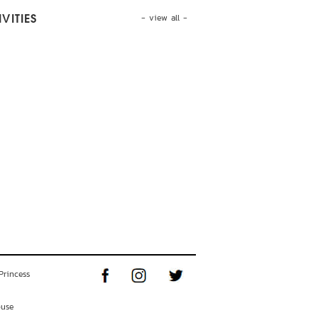
- view all -
VITIES
Princess
ouse