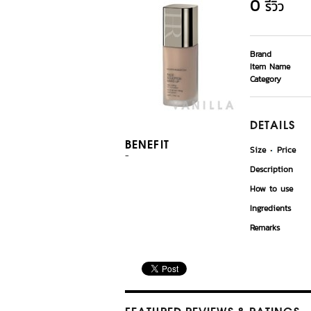
0
รีวิว
Brand
Item Name
Category
DETAILS
BENEFIT
Size
Price
-
Description
How to use
Ingredients
Remarks