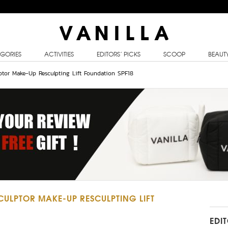
GORIES
ACTIVITIES
EDITORS’ PICKS
SCOOP
BEAUT
ptor Make-Up Resculpting Lift Foundation SPF18
CULPTOR MAKE-UP RESCULPTING LIFT
EDI