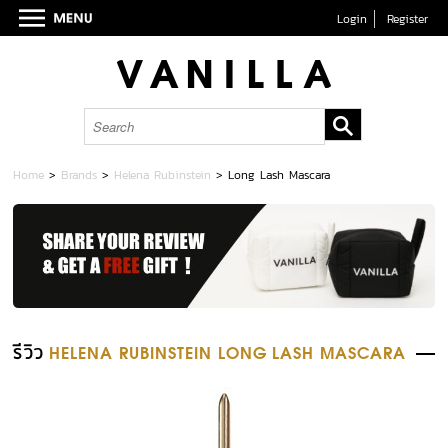
Login
Register
Home
>
Brands
>
Helena Rubinstein
>
Long Lash Mascara
รีวิว
HELENA RUBINSTEIN LONG LASH MASCARA