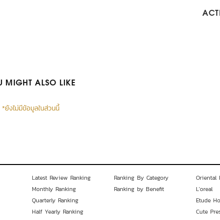
ACTI
 MIGHT ALSO LIKE
*ยังไม่มีข้อมูลในส่วนนี้
Latest Review Ranking
Ranking By Category
Oriental 
Monthly Ranking
Ranking by Benefit
L'oreal
Quarterly Ranking
Etude H
Half Yearly Ranking
Cute Pre