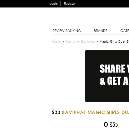
Login
Register
REVIEW RANKING
BRANDS
CATE
Home
>
Brands
>
Baviphat
>
Magic Girls Dual
รีวิว
BAVIPHAT MAGIC GIRLS D
0
รีวิว