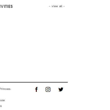
- view all -
VITIES
Princess
ouse
ss