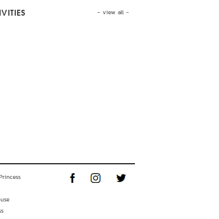
- view all -
VITIES
Princess
ouse
ss