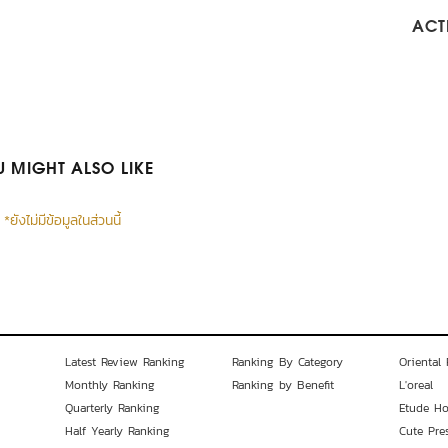
ACTI
 MIGHT ALSO LIKE
*ยังไม่มีข้อมูลในส่วนนี้
Latest Review Ranking
Ranking By Category
Oriental 
Monthly Ranking
Ranking by Benefit
L'oreal
Quarterly Ranking
Etude H
Half Yearly Ranking
Cute Pre