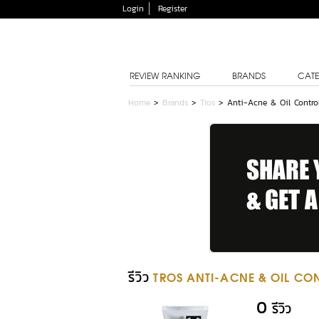
Login
Register
REVIEW RANKING
BRANDS
CATE
Home
>
Brands
>
Tros
>
Anti-Acne & Oil Control
รีวิว
TROS ANTI-ACNE & OIL CON
0
รีวิว