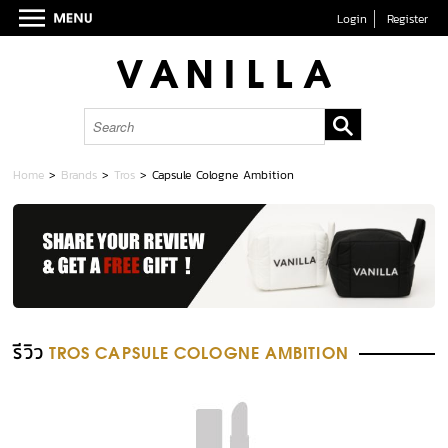
Login
Register
Home
>
Brands
>
Tros
>
Capsule Cologne Ambition
รีวิว
TROS CAPSULE COLOGNE AMBITION