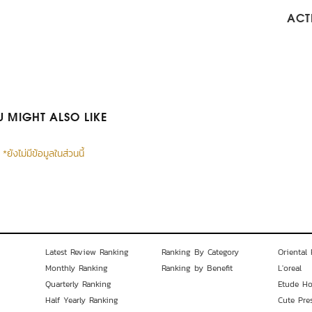
ACTI
 MIGHT ALSO LIKE
*ยังไม่มีข้อมูลในส่วนนี้
Latest Review Ranking
Ranking By Category
Oriental 
Monthly Ranking
Ranking by Benefit
L'oreal
Quarterly Ranking
Etude H
Half Yearly Ranking
Cute Pre