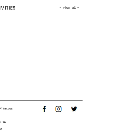
- view all -
VITIES
Princess
ouse
ss