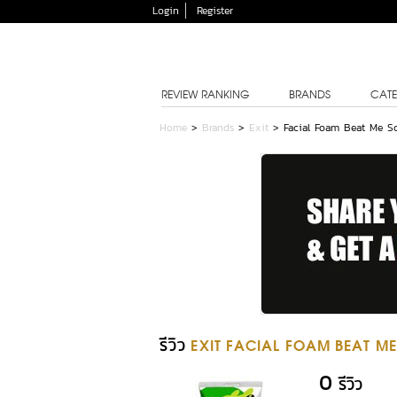
Login
Register
REVIEW RANKING
BRANDS
CATE
Home
>
Brands
>
Exit
>
Facial Foam Beat Me S
รีวิว
EXIT FACIAL FOAM BEAT ME
0
รีวิว