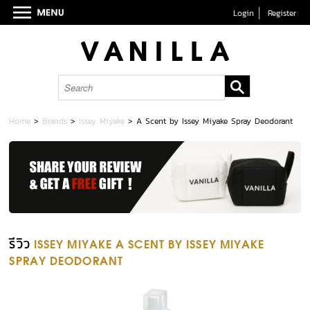
Login
Register
Home
>
Brands
>
Issey Miyake
>
A Scent by Issey Miyake Spray Deodorant
รีวิว
ISSEY MIYAKE A SCENT BY ISSEY MIYAKE
SPRAY DEODORANT