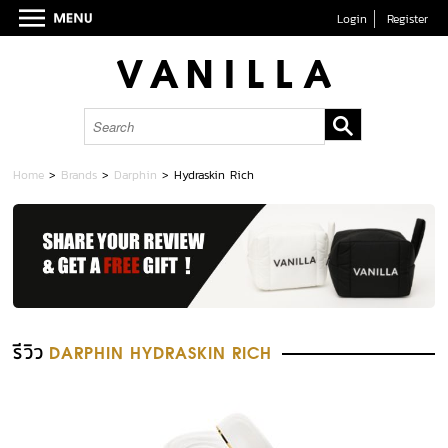
Login
Register
Home
>
Brands
>
Darphin
>
Hydraskin Rich
รีวิว
DARPHIN HYDRASKIN RICH