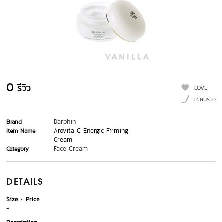
0
รีวิว
LOVE
เขียนรีวิว
Darphin
Brand
Arovita C Energic Firming
Item Name
Cream
Face Cream
Category
DETAILS
Size
Price
-