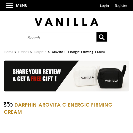
Login
Register
Home
>
Brands
>
Darphin
>
Arovita C Energic Firming Cream
รีวิว
DARPHIN AROVITA C ENERGIC FIRMING
CREAM