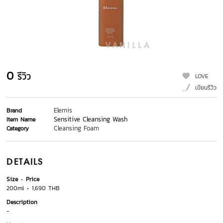
0
รีวิว
LOVE
เขียนรีวิว
Elemis
Brand
Sensitive Cleansing Wash
Item Name
Cleansing Foam
Category
DETAILS
Size
Price
200ml
1,690 THB
Description
-