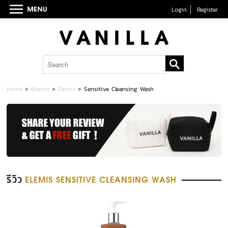
Login
Register
Home
>
Brands
>
Elemis
>
Sensitive Cleansing Wash
รีวิว
ELEMIS SENSITIVE CLEANSING WASH