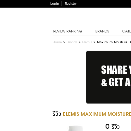
Login
Register
REVIEW RANKING
BRANDS
CATE
Home
>
Brands
>
Elemis
>
Maximum Moisture D
รีวิว
ELEMIS MAXIMUM MOISTUR
0
รีวิว