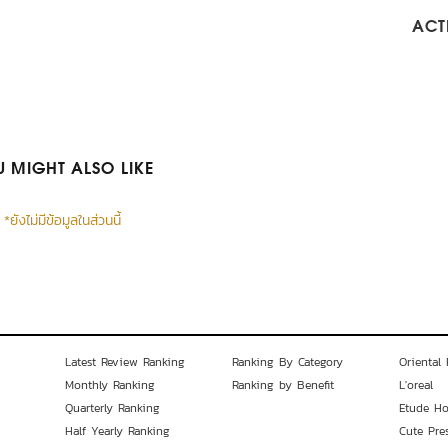
ACTI
 MIGHT ALSO LIKE
*ยังไม่มีข้อมูลในส่วนนี้
Latest Review Ranking
Ranking By Category
Oriental 
Monthly Ranking
Ranking by Benefit
L'oreal
Quarterly Ranking
Etude H
Half Yearly Ranking
Cute Pre