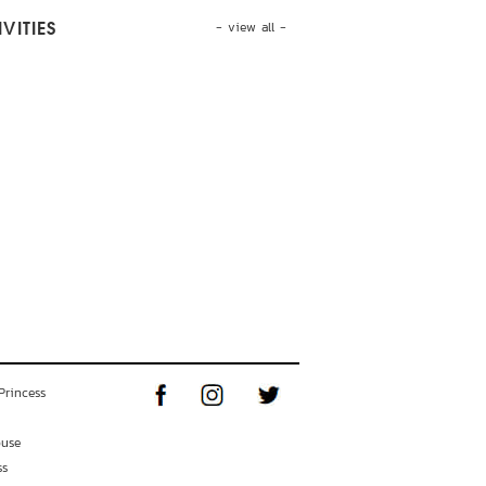
- view all -
VITIES
Princess
ouse
ss