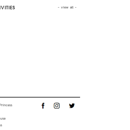
- view all -
VITIES
Princess
ouse
ss