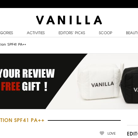
GORIES
ACTIVITIES
EDITORS’ PICKS
SCOOP
BEAUT
ion SPF41 PA++
TION SPF41 PA++
LOVE
EDI