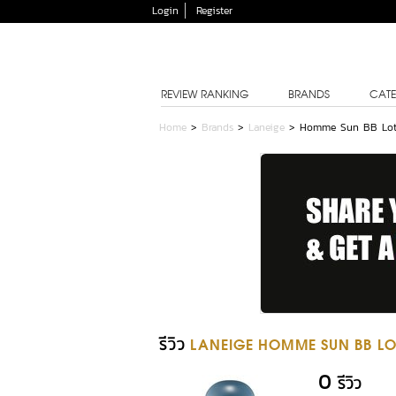
Login
Register
REVIEW RANKING
BRANDS
CATE
Home
>
Brands
>
Laneige
>
Homme Sun BB Lot
รีวิว
LANEIGE HOMME SUN BB LO
0
รีวิว