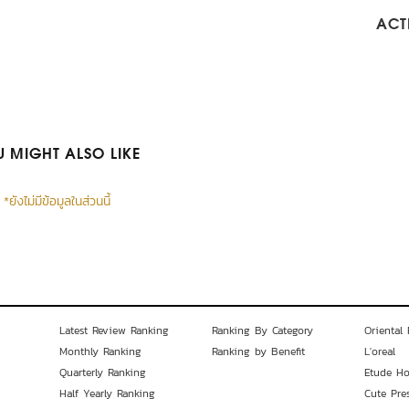
ACTI
 MIGHT ALSO LIKE
*ยังไม่มีข้อมูลในส่วนนี้
Latest Review Ranking
Ranking By Category
Oriental 
Monthly Ranking
Ranking by Benefit
L'oreal
Quarterly Ranking
Etude H
Half Yearly Ranking
Cute Pre