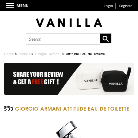
Login
Register
Home
>
Brands
>
Giorgio Armani
>
Attitude Eau de Toilette
รีวิว
GIORGIO ARMANI ATTITUDE EAU DE TOILETTE