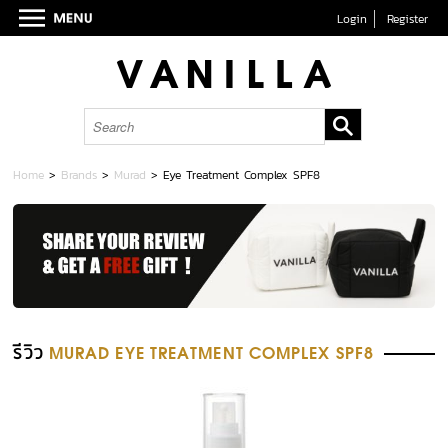
Login
Register
Home
>
Brands
>
Murad
>
Eye Treatment Complex SPF8
รีวิว
MURAD EYE TREATMENT COMPLEX SPF8