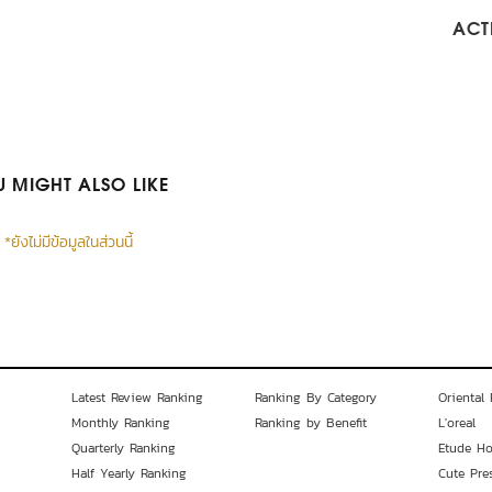
ACTI
 MIGHT ALSO LIKE
*ยังไม่มีข้อมูลในส่วนนี้
Latest Review Ranking
Ranking By Category
Oriental 
Monthly Ranking
Ranking by Benefit
L'oreal
Quarterly Ranking
Etude H
Half Yearly Ranking
Cute Pre