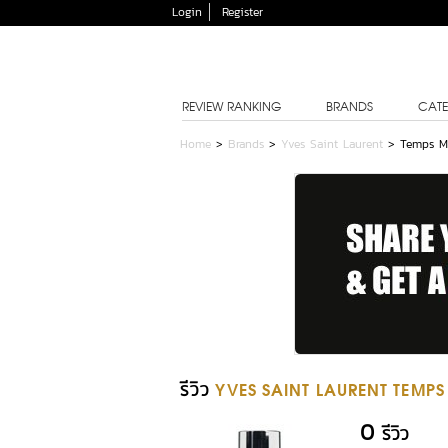
Login
Register
REVIEW RANKING
BRANDS
CATE
Home
>
Brands
>
Yves Saint Laurent
>
Temps M
รีวิว
YVES SAINT LAURENT TEMP
0
รีวิว