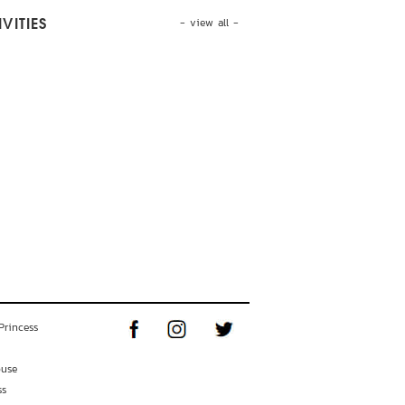
- view all -
VITIES
Princess
ouse
ss