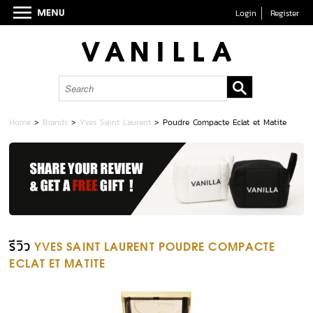
Login
Register
Home
>
Brands
>
Yves Saint Laurent
>
Poudre Compacte Eclat et Matite
รีวิว
YVES SAINT LAURENT POUDRE COMPACTE
ECLAT ET MATITE