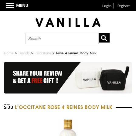
Login
Register
Home
>
Brands
>
L'occitane
>
Rose 4 Reines Body Milk
รีวิว
L'OCCITANE ROSE 4 REINES BODY MILK