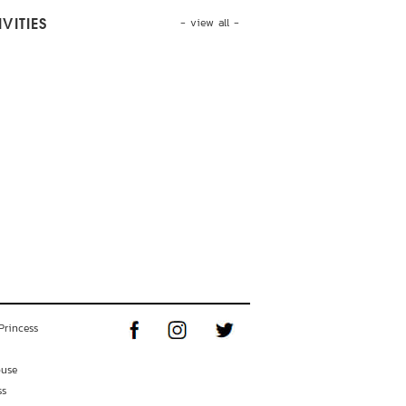
- view all -
VITIES
Princess
ouse
ss