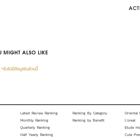
ACTI
 MIGHT ALSO LIKE
*ยังไม่มีข้อมูลในส่วนนี้
Latest Review Ranking
Ranking By Category
Oriental 
Monthly Ranking
Ranking by Benefit
L'oreal
Quarterly Ranking
Etude H
Half Yearly Ranking
Cute Pre