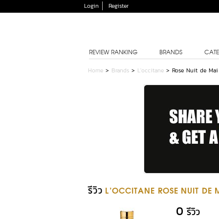
Login
Register
REVIEW RANKING
BRANDS
CATE
Home
>
Brands
>
L'occitane
>
Rose Nuit de Mai
รีวิว
L'OCCITANE ROSE NUIT DE 
0
รีวิว