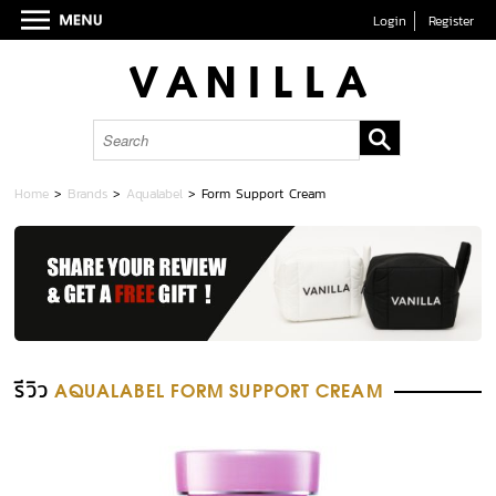
Login
Register
Home
>
Brands
>
Aqualabel
>
Form Support Cream
รีวิว
AQUALABEL FORM SUPPORT CREAM