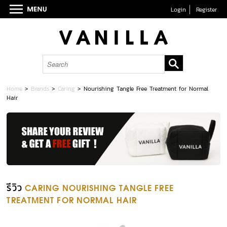
Login
Register
Home
>
Brands
>
Caring
>
Nourishing Tangle Free Treatment for Normal
Hair
รีวิว
CARING NOURISHING TANGLE FREE
TREATMENT FOR NORMAL HAIR