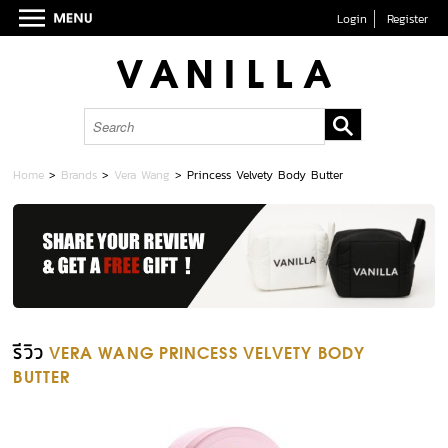
Login
Register
Home
>
Brands
>
Vera Wang
>
Princess Velvety Body Butter
รีวิว
VERA WANG PRINCESS VELVETY BODY
BUTTER