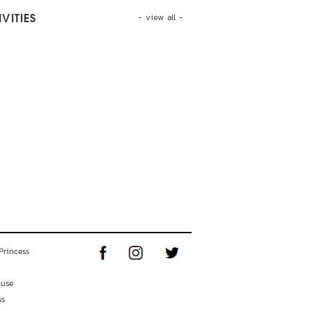
- view all -
VITIES
Princess
ouse
ss