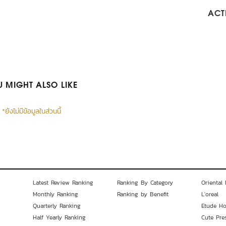
ACTI
 MIGHT ALSO LIKE
*ยังไม่มีข้อมูลในส่วนนี้
Latest Review Ranking
Ranking By Category
Oriental 
Monthly Ranking
Ranking by Benefit
L'oreal
Quarterly Ranking
Etude H
Half Yearly Ranking
Cute Pre