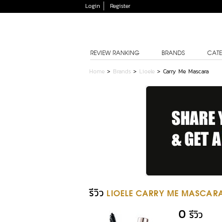
Login
Register
REVIEW RANKING
BRANDS
CATE
Home
>
Brands
>
Lioele
>
Carry Me Mascara
รีวิว
LIOELE CARRY ME MASCAR
0
รีวิว