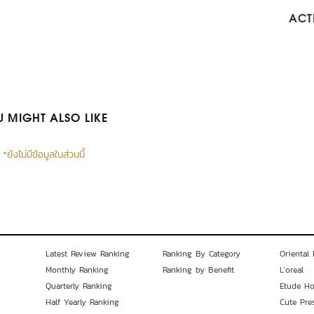
ACTI
 MIGHT ALSO LIKE
*ยังไม่มีข้อมูลในส่วนนี้
Latest Review Ranking
Ranking By Category
Oriental 
Monthly Ranking
Ranking by Benefit
L'oreal
Quarterly Ranking
Etude H
Half Yearly Ranking
Cute Pre