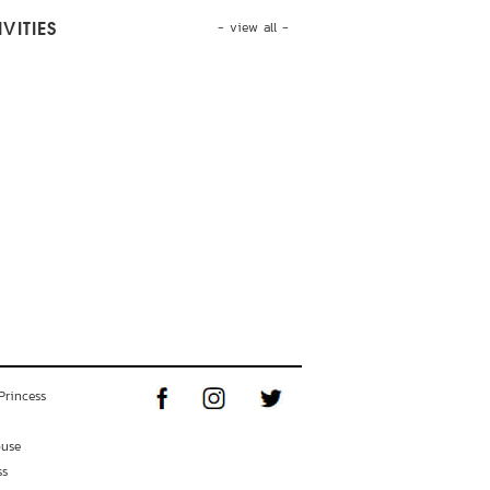
- view all -
VITIES
Princess
ouse
ss