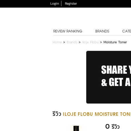
Login
Register
REVIEW RANKING
BRANDS
CATE
Home
>
Brands
>
Iloje Flobu
>
Moisture Toner
รีวิว
ILOJE FLOBU MOISTURE TON
0
รีวิว