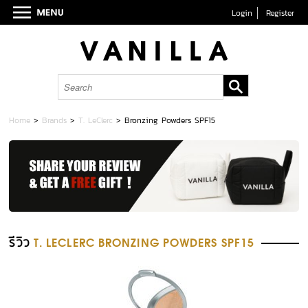
Login
Register
Home
>
Brands
>
T. LeClerc
>
Bronzing Powders SPF15
รีวิว
T. LECLERC BRONZING POWDERS SPF15