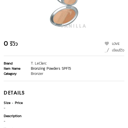
0
รีวิว
LOVE
เขียนรีวิว
T. LeClerc
Brand
Bronzing Powders SPF15
Item Name
Bronzer
Category
DETAILS
Size
Price
-
Description
-