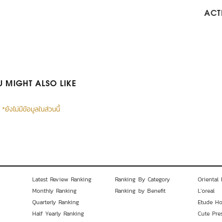
ACTI
 MIGHT ALSO LIKE
*ยังไม่มีข้อมูลในส่วนนี้
Latest Review Ranking
Ranking By Category
Oriental 
Monthly Ranking
Ranking by Benefit
L'oreal
Quarterly Ranking
Etude H
Half Yearly Ranking
Cute Pre