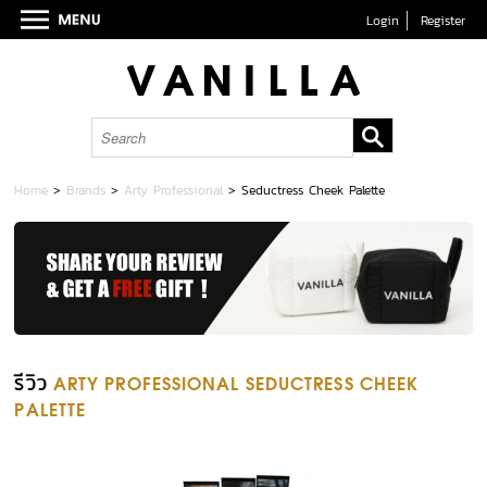
Login
Register
Home
>
Brands
>
Arty Professional
>
Seductress Cheek Palette
รีวิว
ARTY PROFESSIONAL SEDUCTRESS CHEEK
PALETTE