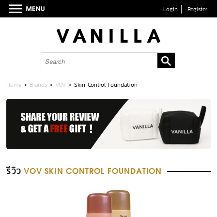
Login
Register
Home
>
Brands
>
VOV
>
Skin Control Foundation
รีวิว
VOV SKIN CONTROL FOUNDATION