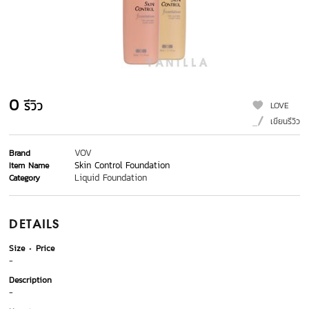
0
รีวิว
LOVE
เขียนรีวิว
VOV
Brand
Skin Control Foundation
Item Name
Liquid Foundation
Category
DETAILS
Size
Price
-
Description
-