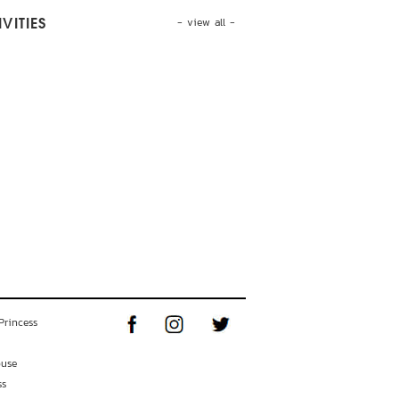
- view all -
VITIES
Princess
ouse
ss