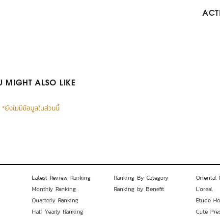
ACTI
 MIGHT ALSO LIKE
*ยังไม่มีข้อมูลในส่วนนี้
Latest Review Ranking
Ranking By Category
Oriental 
Monthly Ranking
Ranking by Benefit
L'oreal
Quarterly Ranking
Etude H
Half Yearly Ranking
Cute Pre