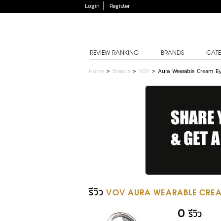
Login
Register
REVIEW RANKING
BRANDS
CATE
Home
>
Brands
>
VOV
>
Aura Wearable Cream E
รีวิว
VOV AURA WEARABLE CREA
0
รีวิว