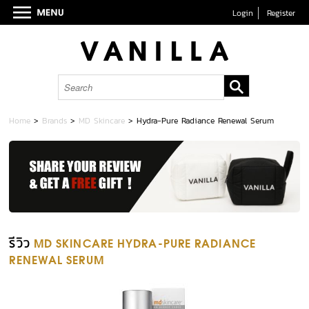
Login
Register
Home
>
Brands
>
MD Skincare
>
Hydra-Pure Radiance Renewal Serum
รีวิว
MD SKINCARE HYDRA-PURE RADIANCE
RENEWAL SERUM