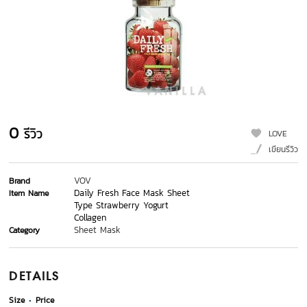
0
รีวิว
LOVE
เขียนรีวิว
VOV
Brand
Daily Fresh Face Mask Sheet
Item Name
Type Strawberry Yogurt
Collagen
Sheet Mask
Category
DETAILS
Size
Price