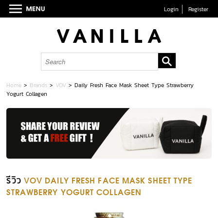
Login
Register
Home
>
Brands
>
VOV
>
Daily Fresh Face Mask Sheet Type Strawberry
Yogurt Collagen
รีวิว
VOV DAILY FRESH FACE MASK SHEET TYPE
STRAWBERRY YOGURT COLLAGEN