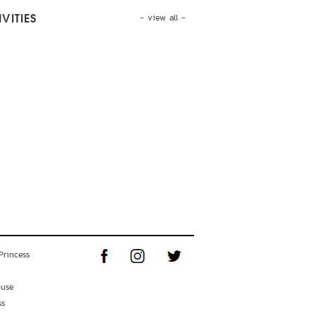
- view all -
VITIES
Princess
ouse
ss