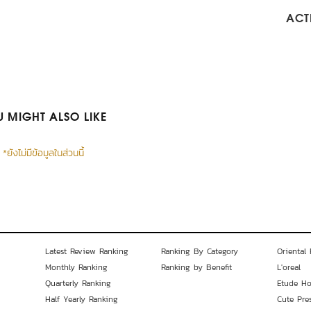
ACTI
 MIGHT ALSO LIKE
*ยังไม่มีข้อมูลในส่วนนี้
Latest Review Ranking
Ranking By Category
Oriental 
Monthly Ranking
Ranking by Benefit
L'oreal
Quarterly Ranking
Etude H
Half Yearly Ranking
Cute Pre