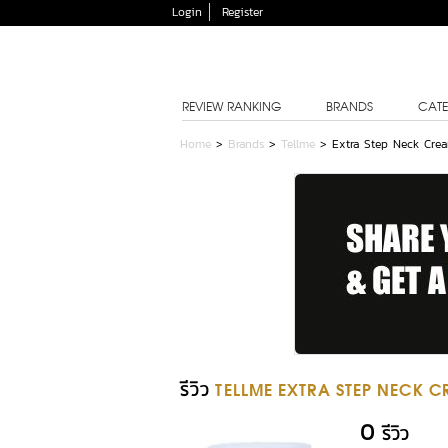
Login
Register
REVIEW RANKING
BRANDS
CATE
Home
>
Brands
>
Tellme
>
Extra Step Neck Cre
รีวิว
TELLME EXTRA STEP NECK 
0
รีวิว