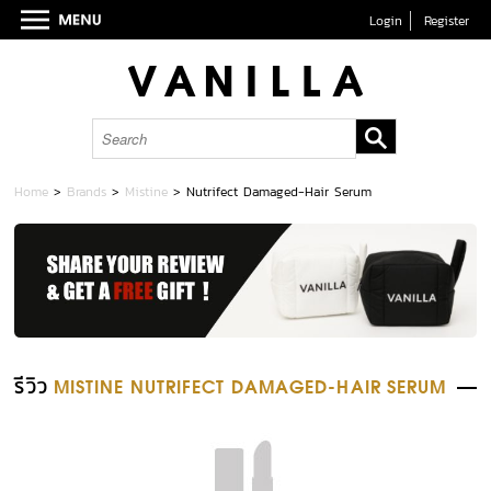
Login
Register
Home
>
Brands
>
Mistine
>
Nutrifect Damaged-Hair Serum
รีวิว
MISTINE NUTRIFECT DAMAGED-HAIR SERUM