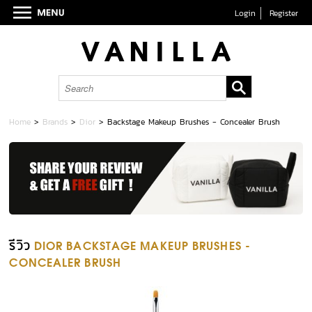
Login
Register
Home
>
Brands
>
Dior
>
Backstage Makeup Brushes - Concealer Brush
รีวิว
DIOR BACKSTAGE MAKEUP BRUSHES -
CONCEALER BRUSH