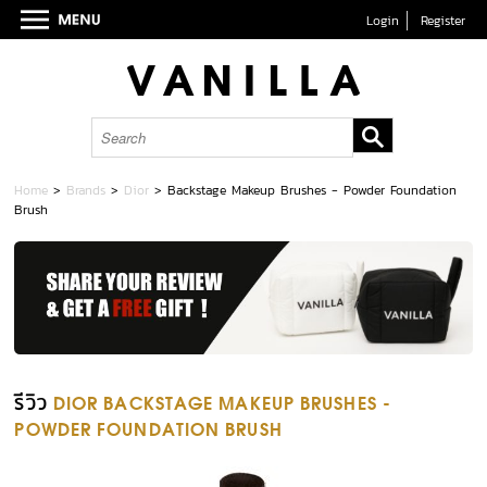
Login
Register
Home
>
Brands
>
Dior
>
Backstage Makeup Brushes - Powder Foundation
Brush
รีวิว
DIOR BACKSTAGE MAKEUP BRUSHES -
POWDER FOUNDATION BRUSH