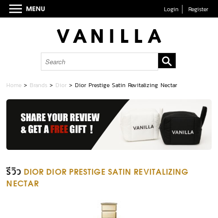
Login
Register
Home
>
Brands
>
Dior
>
Dior Prestige Satin Revitalizing Nectar
รีวิว
DIOR DIOR PRESTIGE SATIN REVITALIZING
NECTAR