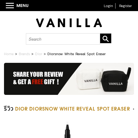
Login
Register
Home
>
Brands
>
Dior
>
Diorsnow White Reveal Spot Eraser
รีวิว
DIOR DIORSNOW WHITE REVEAL SPOT ERASER