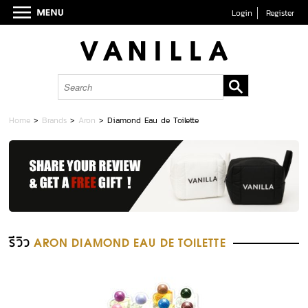
Login
Register
Home
>
Brands
>
Aron
>
Diamond Eau de Toilette
รีวิว
ARON DIAMOND EAU DE TOILETTE