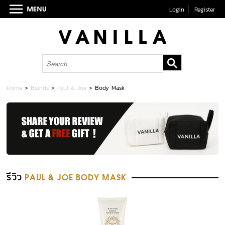
Login
Register
Home
>
Brands
>
Paul & Joe
>
Body Mask
รีวิว
PAUL & JOE BODY MASK