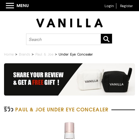
Login
Register
Home
>
Brands
>
Paul & Joe
>
Under Eye Concealer
รีวิว
PAUL & JOE UNDER EYE CONCEALER