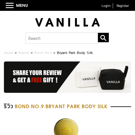
Login
Register
Home
>
Brands
>
Bond No.9
>
Bryant Park Body Silk
รีวิว
BOND NO.9 BRYANT PARK BODY SILK