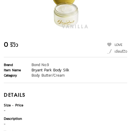
0
รีวิว
LOVE
เขียนรีวิว
Bond No.9
Brand
Bryant Park Body Silk
Item Name
Body Butter/Cream
Category
DETAILS
Size
Price
-
Description
-